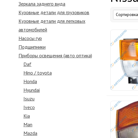
Зеркалa заднего вида
Кузовные детали для грузовиков
Кузовные детали для легковых
автомобилей
Насосы гур
Подшипники
Приборы освещения (авто оптика)
Daf
Hino / toyota
Honda
Hyundai
Isuzu
Iveco
Kia
Man
Mazda