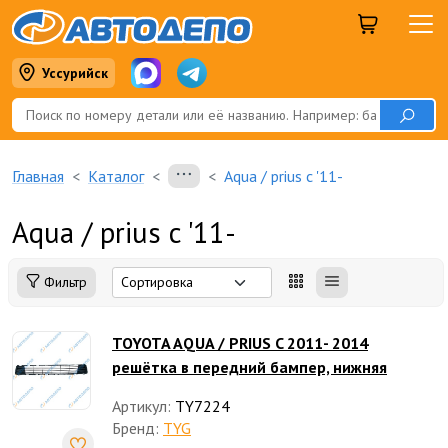
Уссурийск
Главная
Каталог
Aqua / prius c '11-
Aqua / prius c '11-
Фильтр
TOYOTA AQUA / PRIUS C 2011- 2014
решётка в передний бампер, нижняя
Артикул:
TY7224
Бренд:
TYG