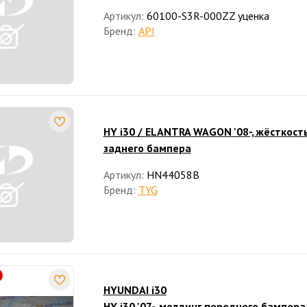
Артикул:
60100-S3R-000ZZ уценка
Бренд:
API
HY i30 / ELANTRA WAGON '08-, жёсткост
заднего бампера
Артикул:
HN44058B
Бренд:
TYG
HYUNDAI i30
HY i30 '07-, молдинг переднего бампера