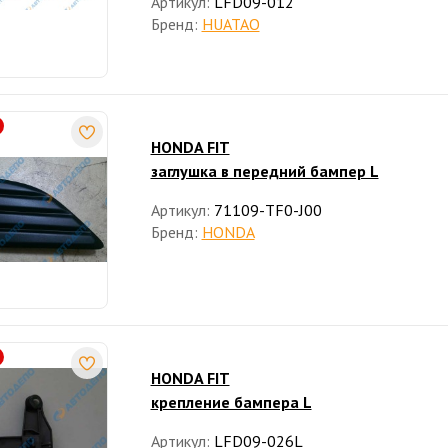
Артикул:
LFD09-012
Бренд:
HUATAO
HONDA FIT
заглушка в передний бампер L
Артикул:
71109-TF0-J00
Бренд:
HONDA
HONDA FIT
крепление бампера L
Артикул:
LFD09-026L