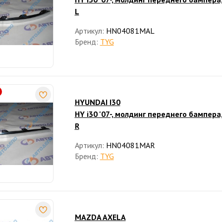
L
Артикул:
HN04081MAL
Бренд:
TYG
HYUNDAI I30
HY i30 '07-, молдинг переднего бампера
R
Артикул:
HN04081MAR
Бренд:
TYG
MAZDA AXELA