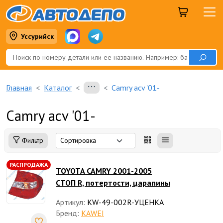
Уссурийск
Главная
Каталог
Camry acv '01-
Camry acv '01-
Фильтр
РАСПРОДАЖА
TOYOTA CAMRY 2001-2005
СТОП R, потертости, царапины
Артикул:
KW-49-002R-УЦЕНКА
Бренд:
KAWEI