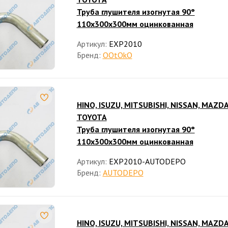
Труба глушителя изогнутая 90°
110x300x300мм оцинкованная
Артикул:
EXP2010
Бренд:
OOtOkO
HINO, ISUZU, MITSUBISHI, NISSAN, MAZDA
TOYOTA
Труба глушителя изогнутая 90°
110x300x300мм оцинкованная
Артикул:
EXP2010-AUTODEPO
Бренд:
AUTODEPO
HINO, ISUZU, MITSUBISHI, NISSAN, MAZDA