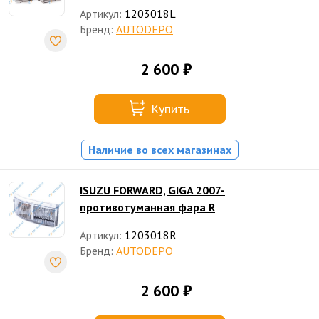
Артикул:
1203018L
Бренд:
AUTODEPO
2 600 ₽
Купить
Наличие во всех магазинах
ISUZU FORWARD, GIGA 2007-
противотуманная фара R
Артикул:
1203018R
Бренд:
AUTODEPO
2 600 ₽