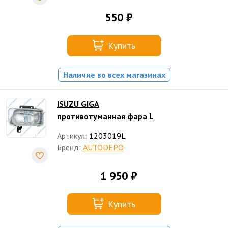
550 ₽
Купить
Наличие во всех магазинах
ISUZU GIGA
противотуманная фара L
Артикул:
1203019L
Бренд:
AUTODEPO
1 950 ₽
Купить