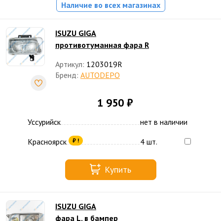
Наличие во всех магазинах
ISUZU GIGA
противотуманная фара R
Артикул:
1203019R
Бренд:
AUTODEPO
1 950 ₽
Уссурийск
нет в наличии
Красноярск
4 шт.
₽ !
Купить
ISUZU GIGA
фара L, в бампер