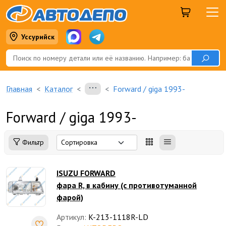
Уссурийск
Главная
Каталог
Forward / giga 1993-
Forward / giga 1993-
Фильтр
ISUZU FORWARD
фара R, в кабину (с противотуманной
фарой)
Артикул:
K-213-1118R-LD