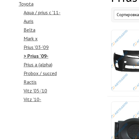
Toyota
Aqua / prius c '11-
Auris
Belta
Mark x
Prius '03-'09
> Prius '09-
Prius a (alpha)
Probox / succed
Ractis
Vitz '05-'10
Vitz '10-