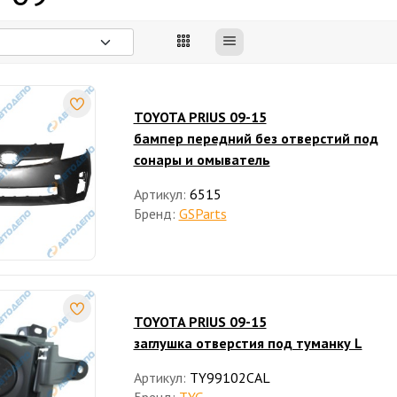
TOYOTA PRIUS 09-15
бампер передний без отверстий под
сонары и омыватель
Артикул:
6515
Бренд:
GSParts
TOYOTA PRIUS 09-15
заглушка отверстия под туманку L
Артикул:
TY99102CAL