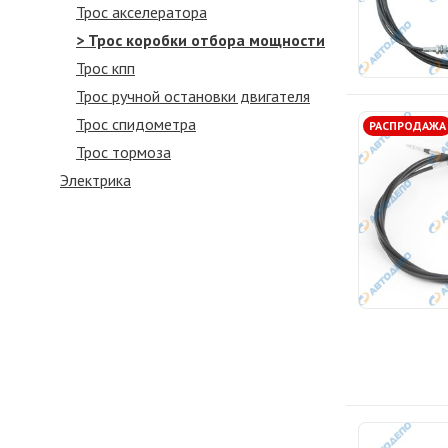
Трос акселератора
> Трос коробки отбора мощности
Трос кпп
Трос ручной остановки двигателя
Трос спидометра
РАСПРОДАЖА
Трос тормоза
Электрика