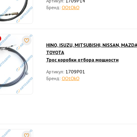
Артикул:
1709P14
Бренд:
OOtOkO
HINO, ISUZU, MITSUBISHI, NISSAN, MAZDA
TOYOTA
Трос коробки отбора мощности
Артикул:
1709P01
Бренд:
OOtOkO