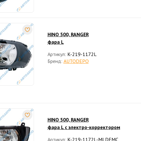
HINO 500, RANGER
фара L
Артикул:
K-219-1172L
Бренд:
AUTODEPO
HINO 500, RANGER
фара L с электро-корректором
Артикул:
K-219-1172L-MLDEMC