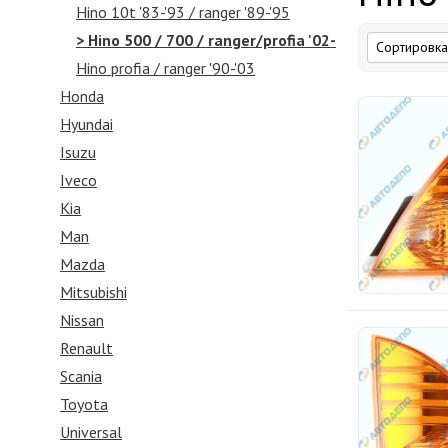
Hino 10t '83-'93 / ranger '89-'95
> Hino 500 / 700 / ranger/profia '02-
Hino profia / ranger '90-'03
Honda
Hyundai
Isuzu
Iveco
Kia
Man
Mazda
Mitsubishi
Nissan
Renault
Scania
Toyota
Universal