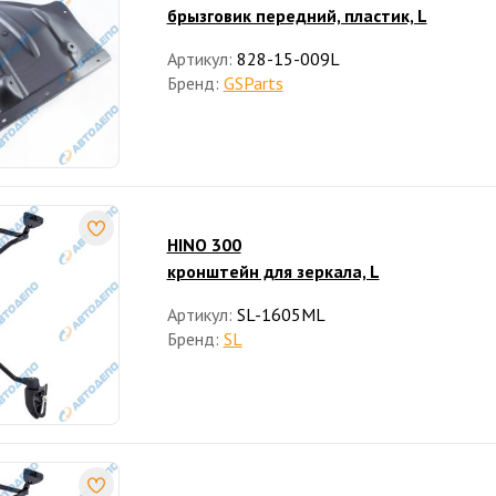
брызговик передний, пластик, L
Артикул:
828-15-009L
Бренд:
GSParts
HINO 300
кронштейн для зеркала, L
Артикул:
SL-1605ML
Бренд:
SL