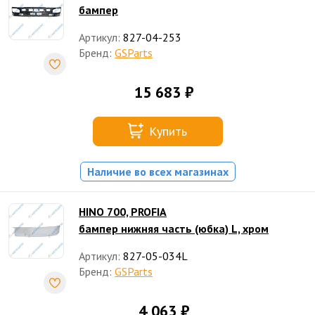
бампер
Артикул:
827-04-253
Бренд:
GSParts
15 683 ₽
Купить
Наличие во всех магазинах
HINO 700, PROFIA
бампер нижняя часть (юбка) L, хром
Артикул:
827-05-034L
Бренд:
GSParts
4 063 ₽