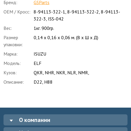
Бренд:
GSParts
OEM / Кросс:
8-94113-322-1
,
8-94113-322-2
,
8-94113-
322-3
,
ISS-042
Вес:
1кг. 900гр.
Размер
0,14 x 0,16 x 0,06 м. (В x Ш x Д)
упаковки:
Марка:
ISUZU
Модель:
ELF
Кузов:
QKR, NHR, NKR, NLR, NMR,
Описание:
D22, H88
О компании