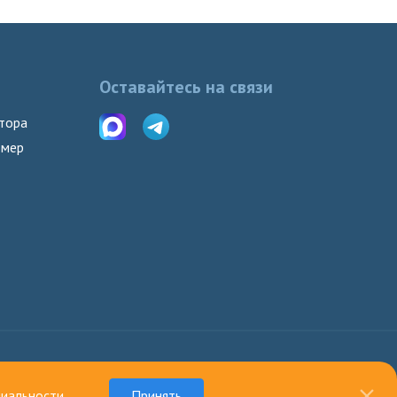
Оставайтесь на связи
тора
омер
оплате:
иальности
.
Принять