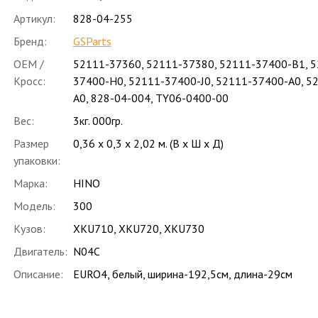
Артикул:
828-04-255
Бренд:
GSParts
OEM /
52111-37360
,
52111-37380
,
52111-37400-B1
,
5
Кросс:
37400-H0
,
52111-37400-J0
,
52111-37400-А0
,
52
А0
,
828-04-004
,
TY06-0400-00
Вес:
3кг. 000гр.
Размер
0,36 x 0,3 x 2,02 м. (В x Ш x Д)
упаковки:
Марка:
HINO
Модель:
300
Кузов:
XKU710, XKU720, XKU730
Двигатель:
N04C
Описание:
EURO4, белый, ширина-192,5см, длина-29см