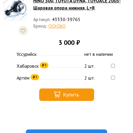
HINO 300, TOYOTA DYNA, TOYOACE 2003-
Шаровая опора нижняя, L=R
Артикул:
43330-39765
Бренд:
OOtOkO
3 000 ₽
Уссурийск
нет в наличии
Хабаровск
2 шт.
₽ !
Артём
2 шт.
₽ !
Купить